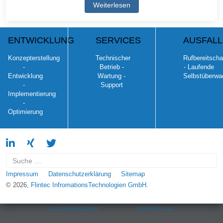
Weiterlesen
ENTWICKLUNG
SERVICES
AUSFAL
Konzepterstellung
Technischer
Rufbereitscha
-
Betrieb -
- Laufende
Entwicklung
Wartung -
Selbstüberwa
-
Support
Implementierung
-
Optimierung
Suchen
Impressum
Datenschutzerklärung
Sitemap
© 2026,
Flintec InfromationsTechnologien GmbH.
Joomla4 Appliance
- Powered by
TurnKey Linux