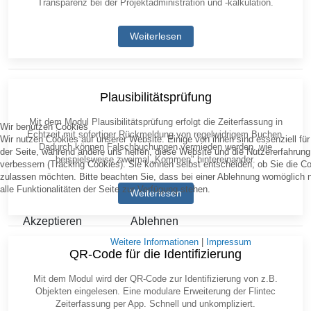
Transparenz bei der Projektadministration und -kalkulation.
Weiterlesen
Plausibilitätsprüfung
Mit dem Modul Plausibilitätsprüfung erfolgt die Zeiterfassung in
Wir benutzen Cookies
Echtzeit mit sofortiger Rückmeldung von regelwidrigem Buchen.
Wir nutzen Cookies auf unserer Website. Einige von ihnen sind essenziell für
Dadurch können Falschbuchungen vermieden werden, wie
der Seite, während andere uns helfen, diese Website und die Nutzererfahrung
beispielsweise zweimal „Kommen" hintereinander.
verbessern (Tracking Cookies). Sie können selbst entscheiden, ob Sie die C
zulassen möchten. Bitte beachten Sie, dass bei einer Ablehnung womöglich 
alle Funktionalitäten der Seite zur Verfügung stehen.
Weiterlesen
Akzeptieren
Ablehnen
Weitere Informationen
|
Impressum
QR-Code für die Identifizierung
Mit dem Modul wird der QR-Code zur Identifizierung von z.B.
Objekten eingelesen. Eine modulare Erweiterung der Flintec
Zeiterfassung per App. Schnell und unkompliziert.